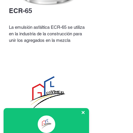
ECR-65
La emulsión asfáltica ECR-65 se utiliza 
en la industria de la construcción para 
unir los agregados en la mezcla 
asfáltica, mejorando la cohesión y la 
durabilidad de los pavimentos. Puede 
ser utilizada en la construcción de 
nuevas carreteras, así como en el 
mantenimiento y reparación de 
pavimentos existentes. Su viscosidad 
y características específicas pueden 
variar según el fabricante y la región, 
por lo que es importante seguir las 
recomendaciones del fabricante y las 
normativas locales para su uso 
Covimexi es una empresa dedicada a la
adecuado.
construcción y mantenimiento de
infraestructura vial y de obra civil.